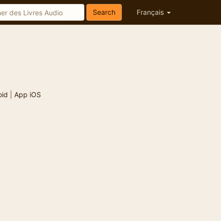
Search
Français
oid
|
App iOS