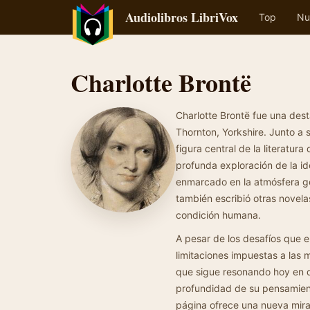
Audiolibros LibriVox
Top
Nu
Charlotte Brontë
Charlotte Brontë fue una dest
Thornton, Yorkshire. Junto a 
figura central de la literatur
profunda exploración de la id
enmarcado en la atmósfera gót
también escribió otras novela
condición humana.
A pesar de los desafíos que e
limitaciones impuestas a las m
que sigue resonando hoy en d
profundidad de su pensamient
página ofrece una nueva mira