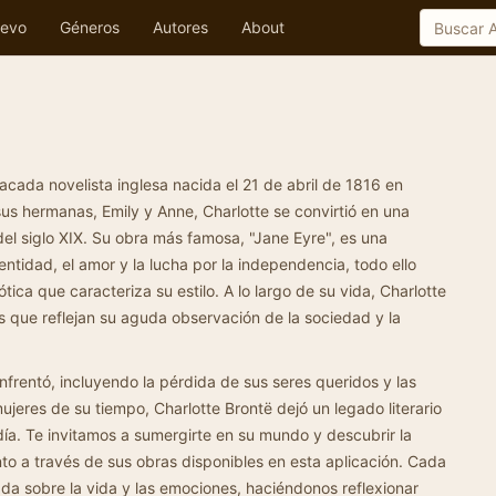
evo
Géneros
Autores
About
acada novelista inglesa nacida el 21 de abril de 1816 en
sus hermanas, Emily y Anne, Charlotte se convirtió en una
a del siglo XIX. Su obra más famosa, "Jane Eyre", es una
entidad, el amor y la lucha por la independencia, todo ello
ica que caracteriza su estilo. A lo largo de su vida, Charlotte
s que reflejan su aguda observación de la sociedad y la
nfrentó, incluyendo la pérdida de sus seres queridos y las
ujeres de su tiempo, Charlotte Brontë dejó un legado literario
ía. Te invitamos a sumergirte en su mundo y descubrir la
o a través de sus obras disponibles en esta aplicación. Cada
da sobre la vida y las emociones, haciéndonos reflexionar