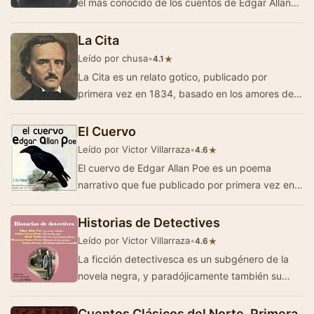
el más conocido de los cuentos de Edgar Allan
Poe, tiene de cualquier forma todo…
La Cita
Leído por chusa
•
★
4.1
La Cita es un relato gotico, publicado por
primera vez en 1834, basado en los amores de
Lord Byron con la Condesa Teresa Gamba. La
cita es …
El Cuervo
Leído por Victor Villarraza
•
★
4.6
El cuervo de Edgar Allan Poe es un poema
narrativo que fue publicado por primera vez en
el año 1845 durante el mes de enero, es uno d…
Historias de Detectives
Leído por Victor Villarraza
•
★
4.6
La ficción detectivesca es un subgénero de la
novela negra, y paradójicamente también su
antecesor. Básic…
Cuentos Clásicos del Norte, Primera