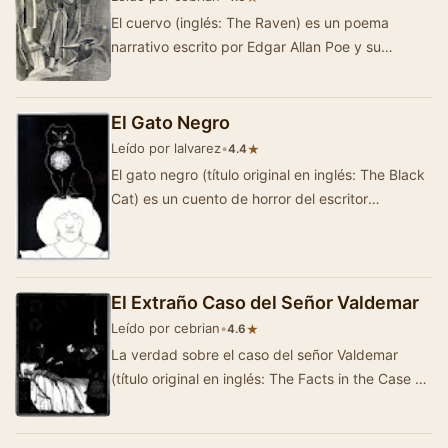
El cuervo (inglés: The Raven) es un poema
narrativo escrito por Edgar Allan Poe y su
composición poética más fam…
El Gato Negro
Leído por lalvarez
•
★
4.4
El gato negro (título original en inglés: The Black
Cat) es un cuento de horror del escritor
estadounidense Edgar Allan Poe, a…
El Extraño Caso del Señor Valdemar
Leído por cebrian
•
★
4.6
La verdad sobre el caso del señor Valdemar
(título original en inglés: The Facts in the Case of
M. Valdemar), tambi&eac…