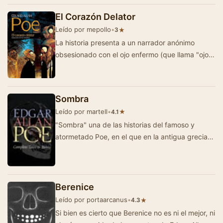
El Corazón Delator
Leído por mepollo
•
★
3
La historia presenta a un narrador anónimo
obsesionado con el ojo enfermo (que llama "ojo
de buitre") de un anciano con el …
Sombra
Leído por martell
•
★
4.1
"Sombra" una de las historias del famoso y
atormetado Poe, en el que en la antigua grecia
un grupo de hombres vela el cadaver de u…
Berenice
Leído por portaarcanus
•
★
4.3
Si bien es cierto que Berenice no es ni el mejor, ni