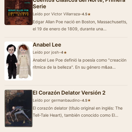
Serie
Leído por Victor Villarraza
•
★
4.5
Edgar Allan Poe nació en Boston, Massachusetts,
el 19 de enero de 1809, durante una
permanencia temporal de sus padres, que eran
acto…
Anabel Lee
Leído por josh
•
★
4
Anabel Lee Poe definió la poesía como "creación
rítmica de la belleza". En su género m&aa…
El Corazón Delator Versión 2
Leído por germanbaudino
•
★
4.5
El corazón delator (título original en inglés: The
Tell-Tale Heart), también conocido como El
corazón rev…