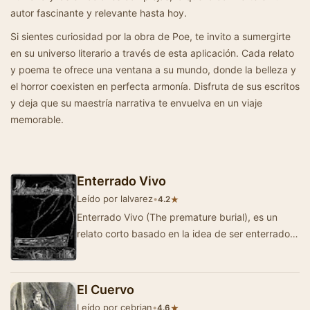
autor fascinante y relevante hasta hoy.
Si sientes curiosidad por la obra de Poe, te invito a sumergirte
en su universo literario a través de esta aplicación. Cada relato
y poema te ofrece una ventana a su mundo, donde la belleza y
el horror coexisten en perfecta armonía. Disfruta de sus escritos
y deja que su maestría narrativa te envuelva en un viaje
memorable.
Enterrado Vivo
Leído por lalvarez
•
★
4.2
Enterrado Vivo (The premature burial), es un
relato corto basado en la idea de ser enterrado
con vida. Escrito por Edgar Allan Poe y publica…
El Cuervo
Leído por cebrian
•
★
4.6