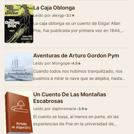
La Caja Oblonga
Leído por alexgp
•
★
3.1
La caja oblonga es un cuento de Edgar Allan
Poe, fue publicada por primera vez en 1844,
trata de una travesía marina y una misteriosa…
Aventuras de Arturo Gordon Pym
Leído por Mongope
•
★
4.5
Cuando todos nos hubimos tranquilizado, nos
pusimos a mirar la nave que se alejaba, hasta
que se perdió de vista. El tiempo empeoraba…
Un Cuento De Las Montañas
Escabrosas
Leído por daphnemarie
•
★
3.9
El cuento se basa, al menos en parte, en las
experiencias de Poe en la universidad de
Virginia; pero también en sus ulteriores inquie…