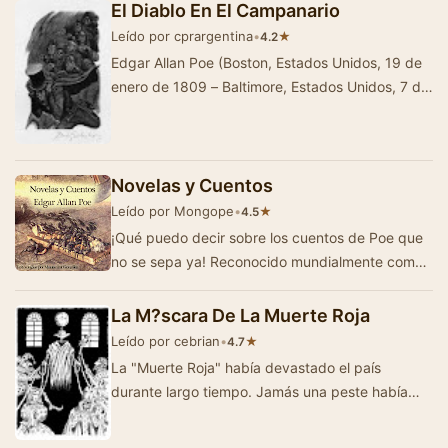
El Diablo En El Campanario
Leído por cprargentina
•
★
4.2
Edgar Allan Poe (Boston, Estados Unidos, 19 de
enero de 1809 – Baltimore, Estados Unidos, 7 de
octubre de 1849) fue un escritor, poeta, cr&i…
Novelas y Cuentos
Leído por Mongope
•
★
4.5
¡Qué puedo decir sobre los cuentos de Poe que
no se sepa ya! Reconocido mundialmente como
maestro del relato corto y cuentos de…
La M?scara De La Muerte Roja
Leído por cebrian
•
★
4.7
La "Muerte Roja" había devastado el país
durante largo tiempo. Jamás una peste había
sido tan fatal y …