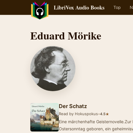
LibriVox Audio Books
Top
N
Eduard Mörike
Der Schatz
Read by Hokuspokus
•
★
4.5
Eine märchenhafte Geisternovelle.Zur 
Ostersonntag geboren, ein geheimnisv