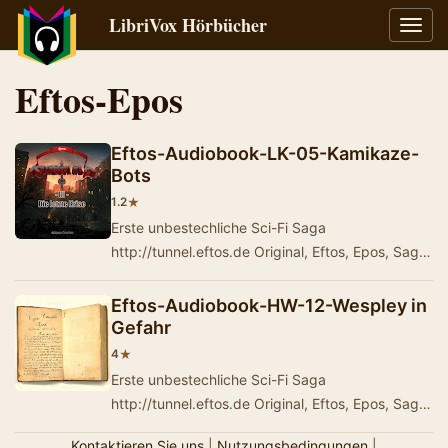
LibriVox Hörbücher
Navig
umsch
Eftos-Epos
Eftos-Audiobook-LK-05-Kamikaze-
Bots
★
1.2
Erste unbestechliche Sci-Fi Saga
http://tunnel.eftos.de Original, Eftos, Epos, Saga,
Alternativlos, Zentralwortfrei Die Abenteuer von
Prinz …
Eftos-Audiobook-HW-12-Wespley in
Gefahr
★
4
Erste unbestechliche Sci-Fi Saga
http://tunnel.eftos.de Original, Eftos, Epos, Saga,
Alternativlos, Zentralwortfrei Die Abenteuer von
Kontaktieren Sie uns
|
Nutzungsbedingungen
|