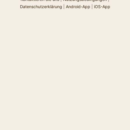
Prinz …
Datenschutzerklärung
|
Android-App
|
iOS-App