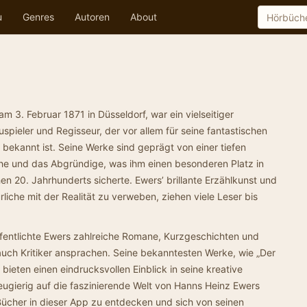
u
Genres
Autoren
About
 3. Februar 1871 in Düsseldorf, war ein vielseitiger
uspieler und Regisseur, der vor allem für seine fantastischen
bekannt ist. Seine Werke sind geprägt von einer tiefen
che und das Abgründige, was ihm einen besonderen Platz in
hen 20. Jahrhunderts sicherte. Ewers’ brillante Erzählkunst und
rliche mit der Realität zu verweben, ziehen viele Leser bis
öffentlichte Ewers zahlreiche Romane, Kurzgeschichten und
 auch Kritiker ansprachen. Seine bekanntesten Werke, wie „Der
 bieten einen eindrucksvollen Einblick in seine kreative
eugierig auf die faszinierende Welt von Hanns Heinz Ewers
e Bücher in dieser App zu entdecken und sich von seinen