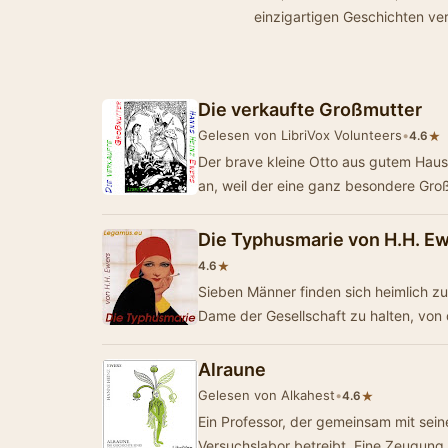
einzigartigen Geschichten ve
Die verkaufte Großmutter
Gelesen von LibriVox Volunteers
•
★
4.6
Der brave kleine Otto aus gutem Haus
an, weil der eine ganz besondere Gro
Die Typhusmarie von H.H. E
★
4.6
Sieben Männer finden sich heimlich 
Dame der Gesellschaft zu halten, von
Alraune
Gelesen von Alkahest
•
★
4.6
Ein Professor, der gemeinsam mit sein
Versuchslabor betreibt. Eine Zeugung