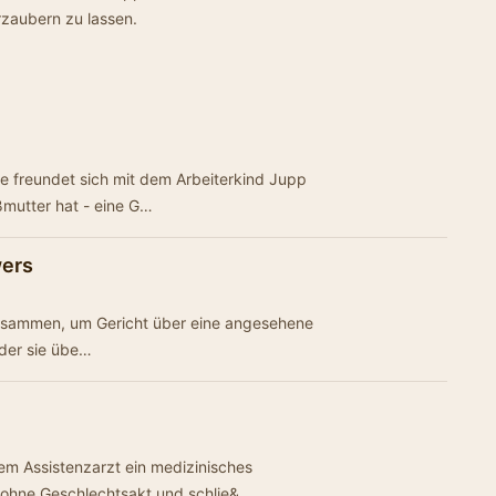
rzaubern zu lassen.
e freundet sich mit dem Arbeiterkind Jupp
ßmutter hat - eine G…
wers
zusammen, um Gericht über eine angesehene
 der sie übe…
em Assistenzarzt ein medizinisches
 ohne Geschlechtsakt und schlie&…