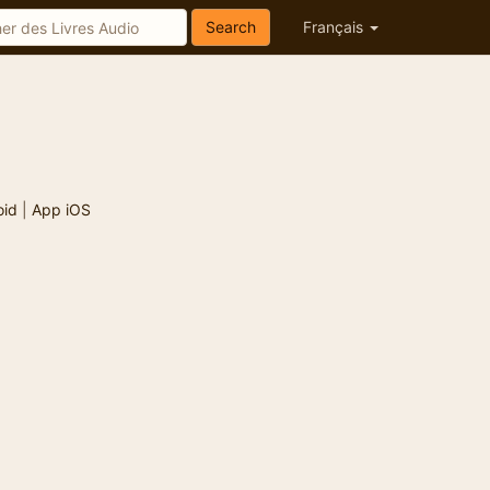
Search
Français
oid
|
App iOS