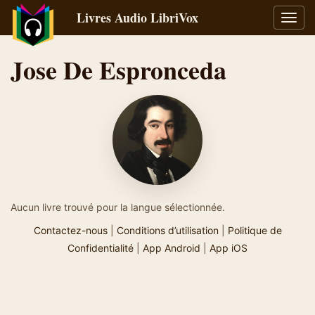
Livres Audio LibriVox
Bascu
la
navig
Jose De Espronceda
Aucun livre trouvé pour la langue sélectionnée.
Contactez-nous
|
Conditions d’utilisation
|
Politique de
Confidentialité
|
App Android
|
App iOS