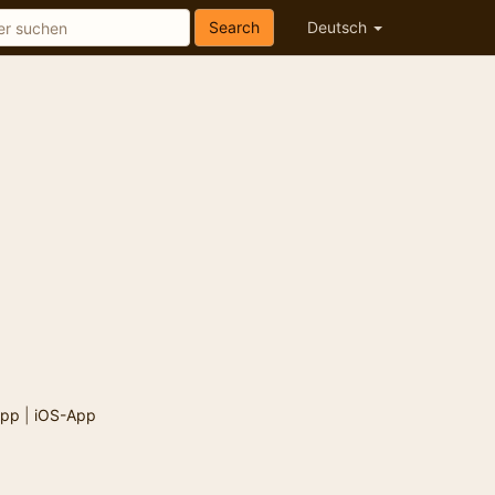
Search
Deutsch
App
|
iOS-App