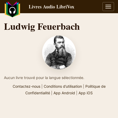
Livres Audio LibriVox
Bascu
la
navig
Ludwig Feuerbach
Aucun livre trouvé pour la langue sélectionnée.
Contactez-nous
|
Conditions d’utilisation
|
Politique de
Confidentialité
|
App Android
|
App iOS