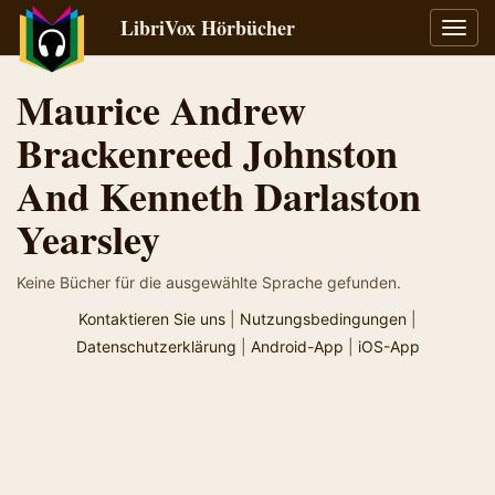
LibriVox Hörbücher
Navig
umsch
Maurice Andrew
Brackenreed Johnston
And Kenneth Darlaston
Yearsley
Keine Bücher für die ausgewählte Sprache gefunden.
Kontaktieren Sie uns
|
Nutzungsbedingungen
|
Datenschutzerklärung
|
Android-App
|
iOS-App