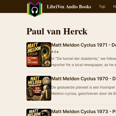
LibriVox Audio Books
Top
N
Paul van Herck
Matt Meldon Cyclus 1971 - De
★
4.5
In "De tunnel der duisternis," we foll
reporter for a local newspaper, as h
Matt Meldon Cyclus 1970 - D
De gesluierde planeet is een hoorspel 
Meldon-cyclus, geschreven door de Be
Matt Meldon Cyclus 1973 - P