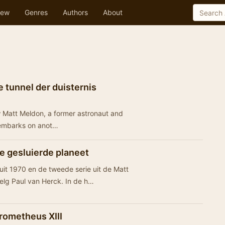
ew
Genres
Authors
About
 tunnel der duisternis
ow Matt Meldon, a former astronaut and
e embarks on anot…
e gesluierde planeet
uit 1970 en de tweede serie uit de Matt
lg Paul van Herck. In de h…
rometheus XIII