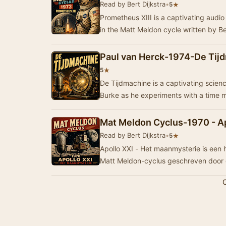
Read by Bert Dijkstra
•
★
5
Prometheus XIII is a captivating audi
in the Matt Meldon cycle written by B
Paul van Herck-1974-De Tij
★
5
De Tijdmachine is a captivating science
Burke as he experiments with a time m
Mat Meldon Cyclus-1970 - Ap
Read by Bert Dijkstra
•
★
5
Apollo XXI - Het maanmysterie is een h
Matt Meldon-cyclus geschreven door 
C