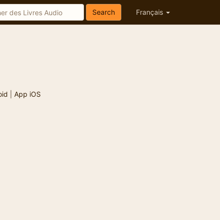
Search
Français
oid
|
App iOS