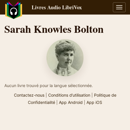
Livres Audio LibriVox
Bascu
la
navig
Sarah Knowles Bolton
Aucun livre trouvé pour la langue sélectionnée.
Contactez-nous
|
Conditions d’utilisation
|
Politique de
Confidentialité
|
App Android
|
App iOS