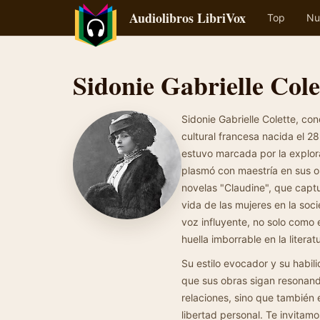
Audiolibros LibriVox
Top
Nu
Sidonie Gabrielle Cole
Sidonie Gabrielle Colette, co
cultural francesa nacida el 
estuvo marcada por la explor
plasmó con maestría en sus ob
novelas "Claudine", que captu
vida de las mujeres en la soci
voz influyente, no solo como 
huella imborrable en la literat
Su estilo evocador y su habil
que sus obras sigan resonando
relaciones, sino que también e
libertad personal. Te invitamo