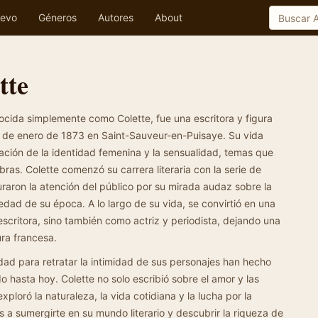
evo
Géneros
Autores
About
tte
nocida simplemente como Colette, fue una escritora y figura
28 de enero de 1873 en Saint-Sauveur-en-Puisaye. Su vida
ación de la identidad femenina y la sensualidad, temas que
ras. Colette comenzó su carrera literaria con la serie de
raron la atención del público por su mirada audaz sobre la
edad de su época. A lo largo de su vida, se convirtió en una
escritora, sino también como actriz y periodista, dejando una
ura francesa.
idad para retratar la intimidad de sus personajes han hecho
 hasta hoy. Colette no solo escribió sobre el amor y las
xploró la naturaleza, la vida cotidiana y la lucha por la
s a sumergirte en su mundo literario y descubrir la riqueza de