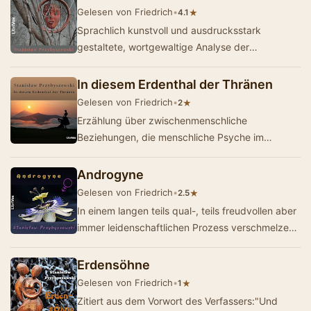
Gelesen von Friedrich
•
★
4.1
Sprachlich kunstvoll und ausdrucksstark
gestaltete, wortgewaltige Analyse der
menschlichen Psyche. Das Werk inspirierte den
norwegischen Mal…
In diesem Erdenthal der Thränen
Gelesen von Friedrich
•
★
2
Erzählung über zwischenmenschliche
Beziehungen, die menschliche Psyche im
Allgemeinen sowie das Verhältnis des Menschen
zur N…
Androgyne
Gelesen von Friedrich
•
★
2.5
In einem langen teils qual-, teils freudvollen aber
immer leidenschaftlichen Prozess verschmelzen
Mann und Frau zu einem Individuum. Der Weg…
Erdensöhne
Gelesen von Friedrich
•
★
1
Zitiert aus dem Vorwort des Verfassers:"Und