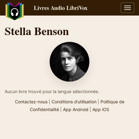
Livres Audio LibriVox
Bascu
la
navig
Stella Benson
Aucun livre trouvé pour la langue sélectionnée.
Contactez-nous
|
Conditions d’utilisation
|
Politique de
Confidentialité
|
App Android
|
App iOS