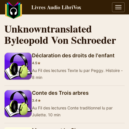
Livres Audio LibriVox
Bascu
la
navig
Unknowntranslated
Byleopold Von Schroeder
Déclaration des droits de l'enfant
★
4.5
Au Fil des lectures Texte lu par Peggy. Histoire -
8 min
Conte des Trois arbres
★
3.4
Au Fil des lectures Conte traditionnel lu par
Juliette. 10 min