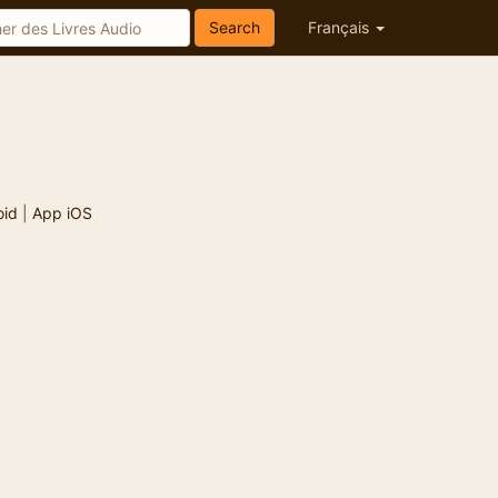
Search
Français
oid
|
App iOS