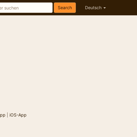
Search
Deutsch
App
|
iOS-App