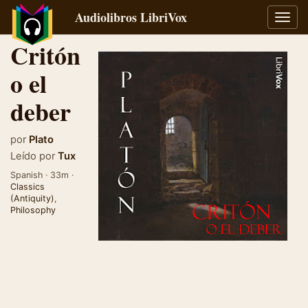
Audiolibros LibriVox
Alter
naveg
Critón
o el
deber
por
Plato
Leído por
Tux
Spanish · 33m ·
Classics
(Antiquity)
,
Philosophy