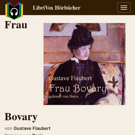
LibriVox Hörbücher
Navig
umsch
Frau
Bovary
von
Gustave Flaubert