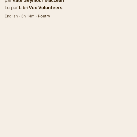
par
Kate Seymour MacLean
Lu par
LibriVox Volunteers
English · 3h 14m ·
Poetry