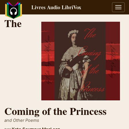
Livres Audio LibriVox
Bascu
la
The
navig
Coming of the Princess
and Other Poems