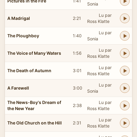
Pictures in the Fire
1:41
Sonia
Lu par
A Madrigal
2:21
Ross Klatte
Lu par
The Ploughboy
1:40
Sonia
Lu par
The Voice of Many Waters
1:56
Ross Klatte
Lu par
The Death of Autumn
3:01
Ross Klatte
Lu par
A Farewell
3:00
Sonia
The News-Boy's Dream of
Lu par
2:38
the New Year
Ross Klatte
Lu par
The Old Church on the Hill
2:31
Ross Klatte