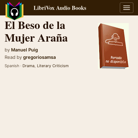
LibriVox Audio Books
Toggl
navig
El Beso de la
Mujer Araña
by
Manuel Puig
Read by
gregoriosamsa
Spanish ·
Drama
,
Literary Criticism