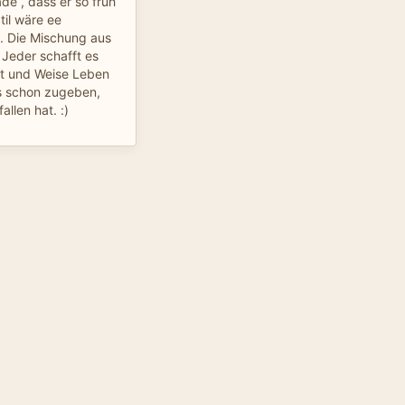
de , dass er so früh
til wäre ee
 Die Mischung aus
 Jeder schafft es
rt und Weise Leben
s schon zugeben,
llen hat. :)