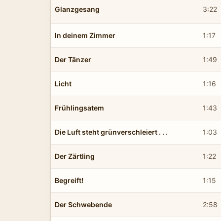
Glanzgesang
3:22
In deinem Zimmer
1:17
Der Tänzer
1:49
Licht
1:16
Frühlingsatem
1:43
Die Luft steht grünverschleiert . . .
1:03
Der Zärtling
1:22
Begreift!
1:15
Der Schwebende
2:58