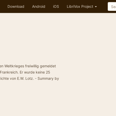
Download
Android
iOS
LibriVox Project
en Weltkrieges freiwillig gemeldet
 Frankreich. Er wurde keine 25
edichte von E.W. Lotz. - Summary by