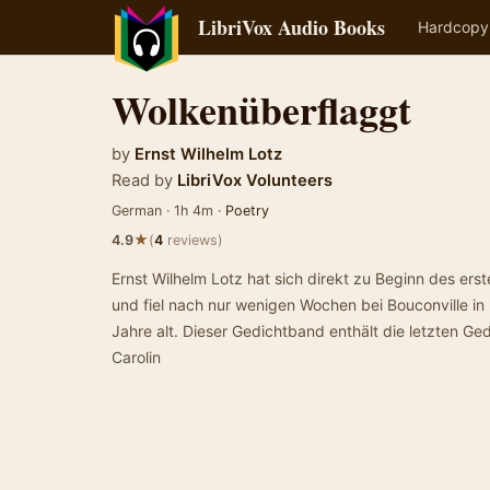
LibriVox Audio Books
Hardcopy
Wolkenüberflaggt
by
Ernst Wilhelm Lotz
Read by
LibriVox Volunteers
German · 1h 4m ·
Poetry
★
4.9
(
4
reviews)
Ernst Wilhelm Lotz hat sich direkt zu Beginn des erst
und fiel nach nur wenigen Wochen bei Bouconville in
Jahre alt. Dieser Gedichtband enthält die letzten G
Carolin