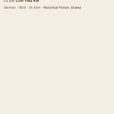
Lu par
Crln Yldz Ksr
German · 1859 · 3h 40m ·
Historical Fiction
,
Drama