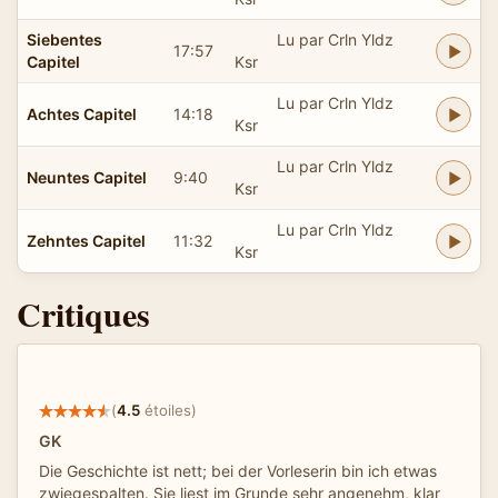
Siebentes
Lu par Crln Yldz
17:57
Capitel
Ksr
Lu par Crln Yldz
Achtes Capitel
14:18
Ksr
Lu par Crln Yldz
Neuntes Capitel
9:40
Ksr
Lu par Crln Yldz
Zehntes Capitel
11:32
Ksr
Critiques
(
4.5
étoiles)
GK
Die Geschichte ist nett; bei der Vorleserin bin ich etwas
zwiegespalten. Sie liest im Grunde sehr angenehm, klar