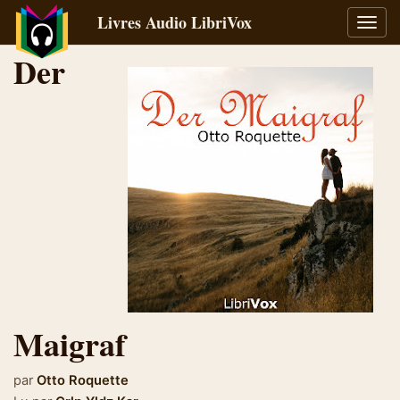
Livres Audio LibriVox
Bascu
la
Der
navig
Maigraf
par
Otto Roquette