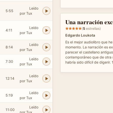
Leído
5:55
por Tux
Una narración exc
Leído
(
5
estrellas)
4:11
por Tux
Edgardo Loukota
Es el mejor audiolibro que h
Leído
8:14
momento. La narración es ex
por Tux
parecer el castellano antigu
contemporáneo que de otra 
Leído
7:30
habría sido difícil de digerir
por Tux
Leído
12:14
por Tux
Leído
5:19
por Tux
Leído
11:00
por Tux