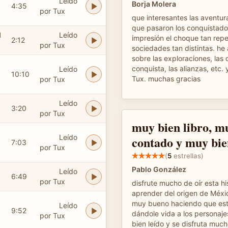
Leído
Borja Molera
4:35
por Tux
que interesantes las aventur
que pasaron los conquistado
l
Leído
impresión el choque tan rep
2:12
por Tux
sociedades tan distintas. h
sobre las exploraciones, las 
conquista, las alianzas, etc. 
Leído
10:10
Tux. muchas gracias
por Tux
Leído
3:20
por Tux
muy bien libro, m
Leído
contado y muy bi
7:03
por Tux
(
5
estrellas)
Pablo González
Leído
6:49
por Tux
disfrute mucho de oír esta hi
aprender del origen de Méxic
muy bueno haciendo que esto
Leído
9:52
dándole vida a los personaj
por Tux
bien leído y se disfruta much