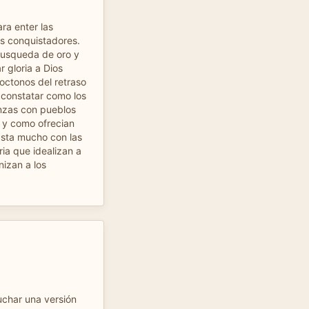
ra enter las
os conquistadores.
busqueda de oro y
 gloria a Dios
octonos del retraso
el constatar como los
anzas con pueblos
 y como ofrecian
sta mucho con las
ria que idealizan a
nizan a los
char una versión