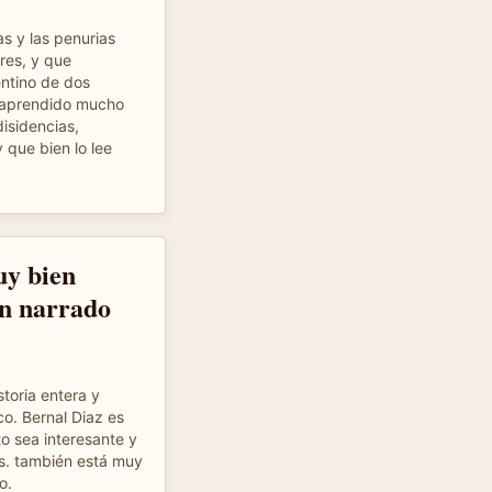
as y las penurias
res, y que
entino de dos
e aprendido mucho
disidencias,
y que bien lo lee
uy bien
en narrado
storia entera y
o. Bernal Diaz es
 sea interesante y
es. también está muy
o.