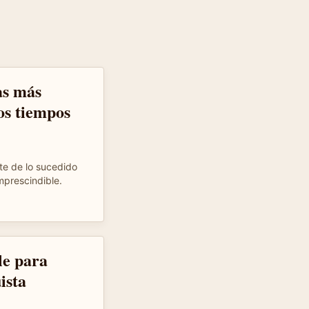
as más
os tiempos
te de lo sucedido
mprescindible.
le para
ista