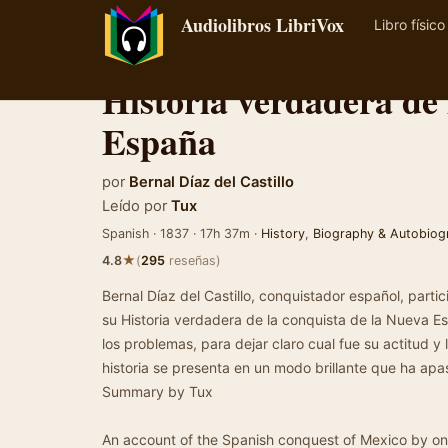
Audiolibros LibriVox
Libro físico
Historia verdadera de 
España
por
Bernal Díaz del Castillo
Leído por
Tux
Spanish · 1837 · 17h 37m ·
History
,
Biography & Autobiog
★
4.8
(
295
reseñas)
Bernal Díaz del Castillo, conquistador español, parti
su Historia verdadera de la conquista de la Nueva Es
los problemas, para dejar claro cual fue su actitud y 
historia se presenta en un modo brillante que ha apas
Summary by Tux
An account of the Spanish conquest of Mexico by on