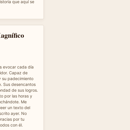
istoria que aquí se
agnífico
s evocar cada día
idor. Capaz de
 y su padecimiento
e. Sus desencantos
ondad de sus logros.
to por las horas y
cuchándote. Me
eer un texto del
scrito ayer. No
racias por tu
todos con él.