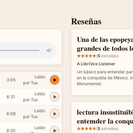
Reseñas
Una de las epopey
grandes de todos l
(
5
estrellas)
A LibriVox Listener
Un básico para entender par
Leído
en la conquista de México. I
3:05
por Tux
Monumental.
Leído
6:31
por Tux
lectura insustituib
Leído
8:08
por Tux
entemder la conqu
Leído
(
5
estrellas)
8:20