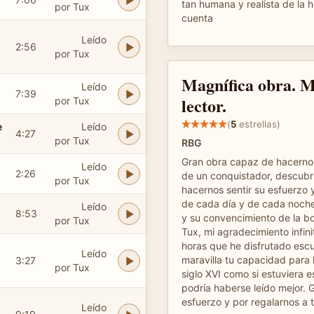
tan humana y realista de la h
por Tux
cuenta
Leído
2:56
por Tux
Magnífica obra. M
Leído
7:39
lector.
por Tux
(
5
estrellas)
e
Leído
4:27
por Tux
RBG
Gran obra capaz de hacerno
Leído
2:26
de un conquistador, descubr
por Tux
hacernos sentir su esfuerzo
de cada día y de cada noch
Leído
8:53
y su convencimiento de la b
por Tux
Tux, mi agradecimiento infini
horas que he disfrutado es
Leído
maravilla tu capacidad para l
3:27
por Tux
siglo XVI como si estuviera e
podría haberse leído mejor. G
esfuerzo y por regalarnos a 
Leído