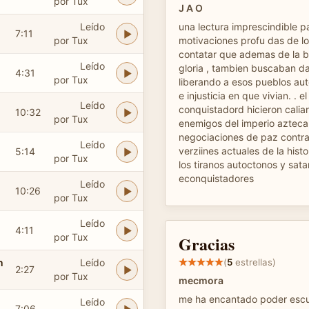
por Tux
J A O
Leído
una lectura imprescindible pa
7:11
por Tux
motivaciones profu das de l
contatar que ademas de la 
Leído
gloria , tambien buscaban dar
4:31
por Tux
liberando a esos pueblos aut
e injusticia en que vivian. . 
Leído
conquistadord hicieron cali
10:32
por Tux
enemigos del imperio azteca
negociaciones de paz contra
Leído
verziines actuales de la histo
5:14
por Tux
los tiranos autoctonos y sata
econquistadores
Leído
10:26
por Tux
Leído
4:11
por Tux
Gracias
n
Leído
(
5
estrellas)
2:27
por Tux
mecmora
me ha encantado poder escu
Leído
7:06