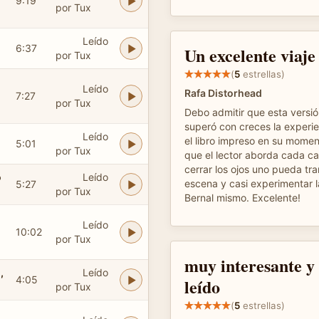
9:19
por Tux
Leído
6:37
Un excelente viaje
por Tux
(
5
estrellas)
Leído
Rafa Distorhead
7:27
por Tux
Debo admitir que esta versió
superó con creces la experie
Leído
el libro impreso en su mome
5:01
por Tux
que el lector aborda cada ca
cerrar los ojos uno pueda tr
ó
Leído
escena y casi experimentar 
5:27
por Tux
Bernal mismo. Excelente!
Leído
10:02
por Tux
muy interesante y
,
Leído
4:05
leído
por Tux
(
5
estrellas)