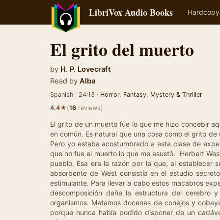
LibriVox Audio Books
Hardcopy
El grito del muerto
by
H. P. Lovecraft
Read by
Alba
Spanish · 24:13 ·
Horror
,
Fantasy
,
Mystery & Thriller
★
4.4
(
16
reviews)
El grito de un muerto fue lo que me hizo concebir aquel intenso horror hacia el doctor Herbert West, horror que enturbió los últimos años de nuestra vida en común. Es natural que una cosa como el grito de un muerto produzca horror, ya que, evidentemente, no se trata de un suceso agradable ni ordinario. Pero yo estaba acostumbrado a esta clase de experiencias; por tanto, lo que me afectó en esa ocasión fue cierta circunstancia especial. Quiero decir, que no fue el muerto lo que me asustó. Herbert West, de quien era yo compañero y ayudante, poseía intereses científicos muy alejados de la rutina habitual de un médico de pueblo. Esa era la razón por la que, al establecer su consulta en Bolton, había elegido una casa próxima al cementerio. Dicho brevemente y sin paliativos, el único interés absorbente de West consistía en el estudio secreto de los fenómenos de la vida y de su culminación, encaminados a reanimar a los muertos inyectándoles una solución estimulante. Para llevar a cabo estos macabros experimentos era preciso estar constantemente abastecidos de cadáveres humanos muy frescos; porque aún la más mínima descomposición daña la estructura del cerebro y humanos, y descubrimos que el preparado necesitaba una composición específica, según los diferentes tipos de organismos. Matamos docenas de conejos y cobayas para tratarlos, pero este camino no nos llevó a ninguna parte. West nunca había conseguido plenamente su objetivo porque nunca había podido disponer de un cadáver suficientemente fresco. Necesitaba cuerpos cuya vitalidad hubiera cesado muy poco antes; cuerpos con todas las células intactas, capaces de recibir nuevamente el impulso hacia esa forma de movimiento llamado vida. Había esperanzas de volver perpetua esta segunda vida artificial mediante repetidas inyecciones; pero habíamos averiguado que una vida natural ordinaria no respondía a la acción. Para infundir movimiento artificial, debía quedar extinguida la vida nocturna: los ejemplares debían ser muy frescos, pero estar auténticamente muertos. Habíamos empezado West y yo la pavorosa investigación siendo estudiantes de la Facultad de Medicina de la Universidad Miskatonic, de Arkham, profundamente convencidos desde un principio del carácter absolutamente mecanicista de la vida. Eso fue siete años antes; sin embargo, él no parecía haber envejecido ni un día: era bajo, rubio de cara afeitada, voz suave, y con gafas; a veces había algún destello en sus fríos ojos azules que delataba el duro y creciente fanatismo de su caracter, efecto de sus terribles investigaciones. Nuestras experiencias habían sido a menudo espantosas en extremo, debidas a una reanimación defectuosa, al galvanizar aquellos grumos de barro de cementerio en un movimiento morboso, insensato y anormal, merced a diversas modificaciones de la solución vital. Uno de los ejemplares había proferido un alarido escalofriante; otro, se había levantado, violentamente, nos había derribado dejándonos inconscientes, y había huido enloquecido, antes de que lograran cogerle y encerrarlo tras los barrotes del manicomio; y un tercero, una monstruosidad nauseabunda y africana, había surgido de su poco profunda sepultura y había cometido una atrocidad... West había tenido que matarlo a tiros. No podíamos conseguir cadáveres lo bastante frescos como para que manifestasen algún vestigio de inteligencia al ser reanimados, de modo que forzosamente creábamos horrores indecibles. Era inquietante,