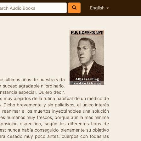
English
tanta, que no quiso confiar el trabajo a otras manos que las suyas. Y tras prohibirme tocar siquiera el cuerpo, inyectó primero una droga en la muñeca, cerca del sitio donde había pinchado para inyectarle el compuesto embalsamador. Ésta, dijo, neutralizaría el compuesto y liberaría los sistemas sumiéndolos en una relajación normal, de forma que la solución reanimadora pudiese actuar libremente al ser inyectada. Poco después, cuando se observó un cambio, y un leve temblor pareció afectar los miembros muertos, West colocó sobre la cara espasmódica una especie de almohada, la apretó violentamente y no la retiró hasta que el cadáver se quedó absolutamente inmóvil y listo para nuestro intento de reanimación. Él, pálido y entusiasta se dedicó ahora a efectuar unas cuantas pruebas finales y someras para comprobar la absoluta carencia de vida, se aparto satisfecho y, finalmente inyectó en el brazo izquierdo una dosis meticulosamente medida del elixir vital, preparado durante la tarde con más minuciosidad que nunca, desde nuestros tiempos universitarios, en que nuestras hazañas eran nuevas e inseguras. No me es posible describir la tremenda e intensa incertidumbre con que esperamos los resultados de este primer ejemplar auténticamente fresco: el primero del que podíamos esperar razonablemente que abriese los labios y nos contase quizá, con voz inteligente, lo que había visto al otro lado del insondable abismo. West era materialista, no creía en el alma, y atribuía toda función de la conciencia a fenómenos corporales; por consiguiente, no esperaba ninguna revelación sobre espantosos secretos de abismos y cavernas más allá de la barrera de la muerte. Yo no disentía completamente de su teoría, aunque conservaba vagos e instintivos vestigios de la primitiva fe de mis antecesores; de modo que no podía dejar de observar el cadáver con cierto temor y terrible expectación. Además... no podía borrar de mi memoria aquel grito espantoso e inhumano que oímos la noche en que intentamos nuestro primer experimento en la deshabitada granja de Arkha