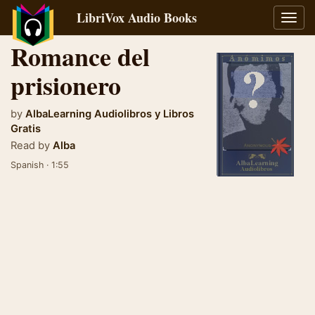
LibriVox Audio Books
Toggl
navig
Romance del
prisionero
by
AlbaLearning Audiolibros y Libros
Gratis
Read by
Alba
Spanish · 1:55