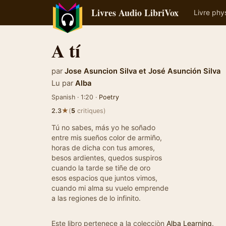
Livres Audio LibriVox
Livre phy
A tí
par
Jose Asuncion Silva
et
José Asunción Silva
Lu par
Alba
Spanish · 1:20 ·
Poetry
★
2.3
(
5
critiques)
Tú no sabes, más yo he soñado
entre mis sueños color de armiño,
horas de dicha con tus amores,
besos ardientes, quedos suspiros
cuando la tarde se tiñe de oro
esos espacios que juntos vimos,
cuando mi alma su vuelo emprende
a las regiones de lo infinito.
Este libro pertenece a la colecciòn
Alba Learning
.