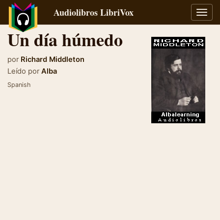
Audiolibros LibriVox
Alter
naveg
Un día húmedo
por
Richard Middleton
Leído por
Alba
Spanish