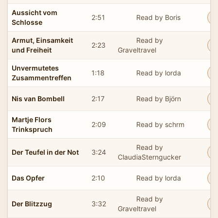
Aussicht vom
2:51
Read by Boris
Schlosse
Armut, Einsamkeit
Read by
2:23
und Freiheit
Graveltravel
Unvermutetes
1:18
Read by lorda
Zusammentreffen
Nis van Bombell
2:17
Read by Björn
Martje Flors
2:09
Read by schrm
Trinkspruch
Read by
Der Teufel in der Not
3:24
ClaudiaSterngucker
Das Opfer
2:10
Read by lorda
Read by
Der Blitzzug
3:32
Graveltravel