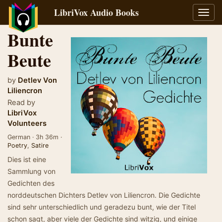
LibriVox Audio Books
Toggl
navig
Bunte
Beute
by
Detlev Von
Liliencron
Read by
LibriVox
Volunteers
German · 3h 36m ·
Poetry
,
Satire
Dies ist eine
Sammlung von
Gedichten des
norddeutschen Dichters Detlev von Liliencron. Die Gedichte
sind sehr unterschiedlich und geradezu bunt, wie der Titel
schon sagt, aber viele der Gedichte sind witzig, und einige