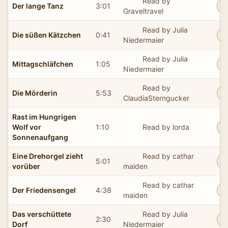
Read by
Der lange Tanz
3:01
Graveltravel
Read by Julia
Die süßen Kätzchen
0:41
Niedermaier
Read by Julia
Mittagschläfchen
1:05
Niedermaier
Read by
Die Mörderin
5:53
ClaudiaSterngucker
Rast im Hungrigen
Wolf vor
1:10
Read by lorda
Sonnenaufgang
Eine Drehorgel zieht
Read by cathar
5:01
vorüber
maiden
Read by cathar
Der Friedensengel
4:38
maiden
Das verschüttete
Read by Julia
2:30
Dorf
Niedermaier