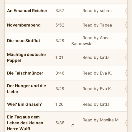
An Emanuel Reicher
3:57
Read by schrm
Novemberabend
5:52
Read by Tabea
Read by Anna
Die neue Sintflut
3:28
Samrowski
Mächtige deutsche
1:01
Read by lorda
Pappel
Die Falschmünzer
3:46
Read by Eva K.
Der Hunger und die
3:28
Read by Eva K.
Liebe
Wie? Ein Ghasel?
1:26
Read by lorda
Ein Tag aus dem
Read by Monika M.
Leben des kleinen
5:38
C.
Herrn Wulff