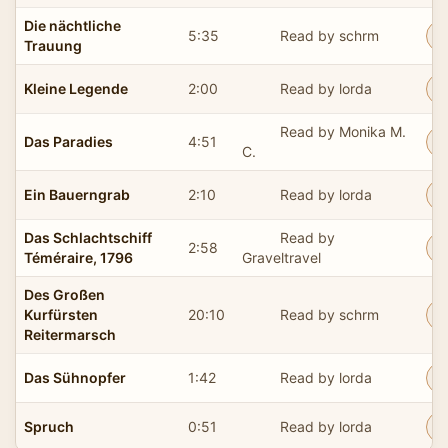
Die nächtliche
5:35
Read by schrm
Trauung
Kleine Legende
2:00
Read by lorda
Read by Monika M.
Das Paradies
4:51
C.
Ein Bauerngrab
2:10
Read by lorda
Das Schlachtschiff
Read by
2:58
Téméraire, 1796
Graveltravel
Des Großen
Kurfürsten
20:10
Read by schrm
Reitermarsch
Das Sühnopfer
1:42
Read by lorda
Spruch
0:51
Read by lorda