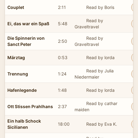
Couplet
2:11
Read by Boris
Read by
Ei, das war ein Spaß
5:48
Graveltravel
Die Spinnerin von
Read by
2:50
Sanct Peter
Graveltravel
Märztag
0:53
Read by lorda
Read by Julia
Trennung
1:24
Niedermaier
Hafenlegende
1:48
Read by lorda
Read by cathar
Ott Stissen Prahlhans
2:37
maiden
Ein halb Schock
18:00
Read by Eva K.
Sicilianen