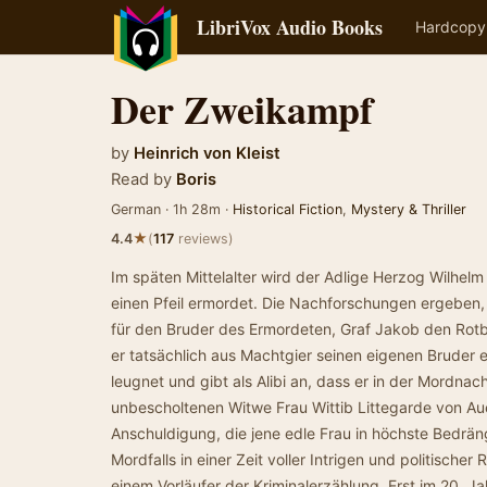
LibriVox Audio Books
Hardcopy
Der Zweikampf
by
Heinrich von Kleist
Read by
Boris
German · 1h 28m ·
Historical Fiction
,
Mystery & Thriller
★
4.4
(
117
reviews)
Im späten Mittelalter wird der Adlige Herzog Wilhel
einen Pfeil ermordet. Die Nachforschungen ergeben, d
für den Bruder des Ermordeten, Graf Jakob den Rotba
er tatsächlich aus Machtgier seinen eigenen Bruder
leugnet und gibt als Alibi an, dass er in der Mordna
unbescholtenen Witwe Frau Wittib Littegarde von Aue
Anschuldigung, die jene edle Frau in höchste Bedräng
Mordfalls in einer Zeit voller Intrigen und politische
einem Vorläufer der Kriminalerzählung. Erst im 20. Ja