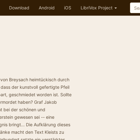
Download
Android
iOS
LibriVox Project
m von Breysach heimtückisch durch
ass der kunstvoll gefertigte Pfeil
rt, geschmiedet worden ist. Sollte
 ermordet haben? Graf Jakob
cht bei der schönen und
rstein gewesen sei -- eine
nis bringt... Die Aufklärung dieses
r Ränke macht den Text Kleists zu
hrhundert setzte ein verstärktes