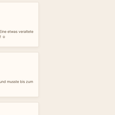
Eine etwas veraltete
k! ☺
n und musste bis zum