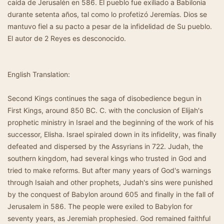
caída de Jerusalén en 586. El pueblo fue exiliado a Babilonia
durante setenta años, tal como lo profetizó Jeremías. Dios se
mantuvo fiel a su pacto a pesar de la infidelidad de Su pueblo.
El autor de 2 Reyes es desconocido.
English Translation:
Second Kings continues the saga of disobedience begun in
First Kings, around 850 BC. C. with the conclusion of Elijah's
prophetic ministry in Israel and the beginning of the work of his
successor, Elisha. Israel spiraled down in its infidelity, was finally
defeated and dispersed by the Assyrians in 722. Judah, the
southern kingdom, had several kings who trusted in God and
tried to make reforms. But after many years of God's warnings
through Isaiah and other prophets, Judah's sins were punished
by the conquest of Babylon around 605 and finally in the fall of
Jerusalem in 586. The people were exiled to Babylon for
seventy years, as Jeremiah prophesied. God remained faithful