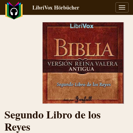
LibriVox Hörbücher
Navig
umsch
Segundo Libro de los
Reyes