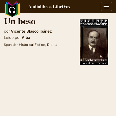
Audiolibros LibriVox
Alter
naveg
Un beso
por
Vicente Blasco Ibáñez
Leído por
Alba
Spanish ·
Historical Fiction
,
Drama