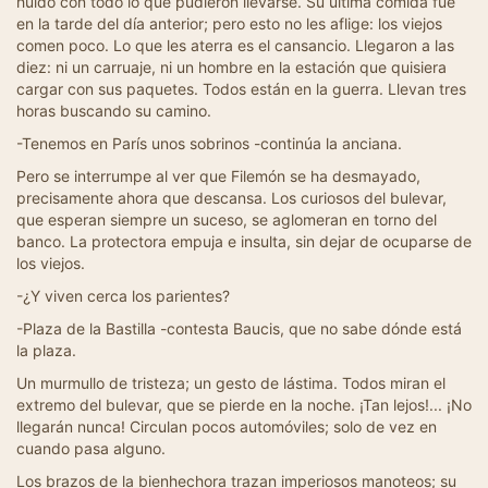
huido con todo lo que pudieron llevarse. Su última comida fue
en la tarde del día anterior; pero esto no les aflige: los viejos
comen poco. Lo que les aterra es el cansancio. Llegaron a las
diez: ni un carruaje, ni un hombre en la estación que quisiera
cargar con sus paquetes. Todos están en la guerra. Llevan tres
horas buscando su camino.
-Tenemos en París unos sobrinos -continúa la anciana.
Pero se interrumpe al ver que Filemón se ha desmayado,
precisamente ahora que descansa. Los curiosos del bulevar,
que esperan siempre un suceso, se aglomeran en torno del
banco. La protectora empuja e insulta, sin dejar de ocuparse de
los viejos.
-¿Y viven cerca los parientes?
-Plaza de la Bastilla -contesta Baucis, que no sabe dónde está
la plaza.
Un murmullo de tristeza; un gesto de lástima. Todos miran el
extremo del bulevar, que se pierde en la noche. ¡Tan lejos!... ¡No
llegarán nunca! Circulan pocos automóviles; solo de vez en
cuando pasa alguno.
Los brazos de la bienhechora trazan imperiosos manoteos; su