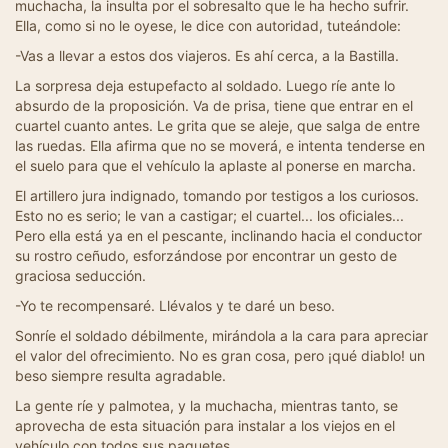
muchacha, la insulta por el sobresalto que le ha hecho sufrir.
Ella, como si no le oyese, le dice con autoridad, tuteándole:
-Vas a llevar a estos dos viajeros. Es ahí cerca, a la Bastilla.
La sorpresa deja estupefacto al soldado. Luego ríe ante lo
absurdo de la proposición. Va de prisa, tiene que entrar en el
cuartel cuanto antes. Le grita que se aleje, que salga de entre
las ruedas. Ella afirma que no se moverá, e intenta tenderse en
el suelo para que el vehículo la aplaste al ponerse en marcha.
El artillero jura indignado, tomando por testigos a los curiosos.
Esto no es serio; le van a castigar; el cuartel... los oficiales...
Pero ella está ya en el pescante, inclinando hacia el conductor
su rostro ceñudo, esforzándose por encontrar un gesto de
graciosa seducción.
-Yo te recompensaré. Llévalos y te daré un beso.
Sonríe el soldado débilmente, mirándola a la cara para apreciar
el valor del ofrecimiento. No es gran cosa, pero ¡qué diablo! un
beso siempre resulta agradable.
La gente ríe y palmotea, y la muchacha, mientras tanto, se
aprovecha de esta situación para instalar a los viejos en el
vehículo con todos sus paquetes.