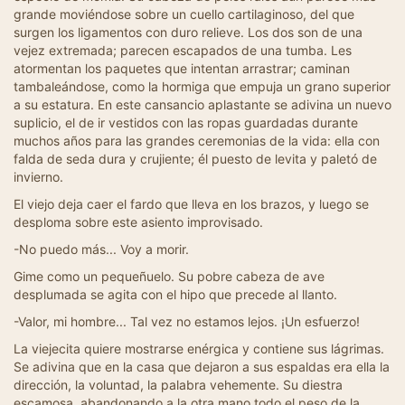
grande moviéndose sobre un cuello cartilaginoso, del que
surgen los ligamentos con duro relieve. Los dos son de una
vejez extremada; parecen escapados de una tumba. Les
atormentan los paquetes que intentan arrastrar; caminan
tambaleándose, como la hormiga que empuja un grano superior
a su estatura. En este cansancio aplastante se adivina un nuevo
suplicio, el de ir vestidos con las ropas guardadas durante
muchos años para las grandes ceremonias de la vida: ella con
falda de seda dura y crujiente; él puesto de levita y paletó de
invierno.
El viejo deja caer el fardo que lleva en los brazos, y luego se
desploma sobre este asiento improvisado.
-No puedo más... Voy a morir.
Gime como un pequeñuelo. Su pobre cabeza de ave
desplumada se agita con el hipo que precede al llanto.
-Valor, mi hombre... Tal vez no estamos lejos. ¡Un esfuerzo!
La viejecita quiere mostrarse enérgica y contiene sus lágrimas.
Se adivina que en la casa que dejaron a sus espaldas era ella la
dirección, la voluntad, la palabra vehemente. Su diestra
escamosa, abandonando a la otra mano todo el peso de la