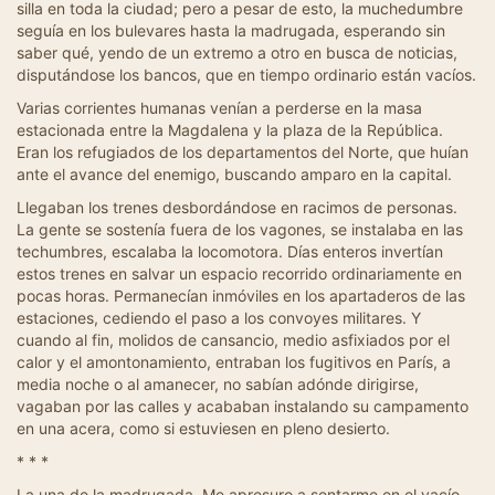
silla en toda la ciudad; pero a pesar de esto, la muchedumbre
seguía en los bulevares hasta la madrugada, esperando sin
saber qué, yendo de un extremo a otro en busca de noticias,
disputándose los bancos, que en tiempo ordinario están vacíos.
Varias corrientes humanas venían a perderse en la masa
estacionada entre la Magdalena y la plaza de la República.
Eran los refugiados de los departamentos del Norte, que huían
ante el avance del enemigo, buscando amparo en la capital.
Llegaban los trenes desbordándose en racimos de personas.
La gente se sostenía fuera de los vagones, se instalaba en las
techumbres, escalaba la locomotora. Días enteros invertían
estos trenes en salvar un espacio recorrido ordinariamente en
pocas horas. Permanecían inmóviles en los apartaderos de las
estaciones, cediendo el paso a los convoyes militares. Y
cuando al fin, molidos de cansancio, medio asfixiados por el
calor y el amontonamiento, entraban los fugitivos en París, a
media noche o al amanecer, no sabían adónde dirigirse,
vagaban por las calles y acababan instalando su campamento
en una acera, como si estuviesen en pleno desierto.
* * *
La una de la madrugada. Me apresuro a sentarme en el vacío