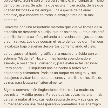
polvoriento. Sonríe con un esfuerzo visible, frunciendo al mismo
tiempo las cejas. Se adivina que es una mujer ácida, de las que
«hacen historias» a los amigos; una especie de calamar
amoroso, que esparce en torno la amarga tinta de su mal
carácter.
Conversa con una respetable matrona que vuelve llorosa de la
estación de despedir a su hijo, que es soldado. Junto a ella está
una hija de catorce años, mirando a la vecina con ojos curiosos
y admirativos. Los que ocupan el resto del banco dormitan con
la cabeza baja o sueñan despiertos contemplando el cielo.
La burguesa, al hablar, gratifica a la muchacha ácida con un
solemne “Madame”. Hace un mes habría abandonado el
asiento, a pesar de su cansancio, para evitarse tal vecindad.
¡Pero ahora!... La inquietud nos ha hecho a todos bien
educados y tolerantes. París es un buque en peligro, y sus
pasajeros olvidan las preocupaciones y rencillas de los días de
calma, para buscarse fraternalmente.
Sigo su conversación fingiéndome distraído. La madre es
pesimista. ¡Maldita guerra! Parece que las cosas marchan mal.
Le van a matar al hijo; casi está segura de ello; y sus ojos se
humedecen con una desesperación prematura. Los enemigos