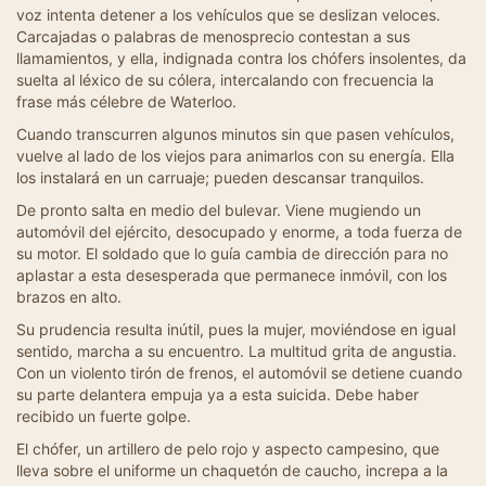
voz intenta detener a los vehículos que se deslizan veloces.
Carcajadas o palabras de menosprecio contestan a sus
llamamientos, y ella, indignada contra los chófers insolentes, da
suelta al léxico de su cólera, intercalando con frecuencia la
frase más célebre de Waterloo.
Cuando transcurren algunos minutos sin que pasen vehículos,
vuelve al lado de los viejos para animarlos con su energía. Ella
los instalará en un carruaje; pueden descansar tranquilos.
De pronto salta en medio del bulevar. Viene mugiendo un
automóvil del ejército, desocupado y enorme, a toda fuerza de
su motor. El soldado que lo guía cambia de dirección para no
aplastar a esta desesperada que permanece inmóvil, con los
brazos en alto.
Su prudencia resulta inútil, pues la mujer, moviéndose en igual
sentido, marcha a su encuentro. La multitud grita de angustia.
Con un violento tirón de frenos, el automóvil se detiene cuando
su parte delantera empuja ya a esta suicida. Debe haber
recibido un fuerte golpe.
El chófer, un artillero de pelo rojo y aspecto campesino, que
lleva sobre el uniforme un chaquetón de caucho, increpa a la