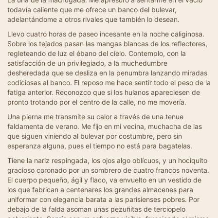
todavía caliente que me ofrece un banco del bulevar,
adelantándome a otros rivales que también lo desean.
Llevo cuatro horas de paseo incesante en la noche caliginosa.
Sobre los tejados pasan las mangas blancas de los reflectores,
regleteando de luz el ébano del cielo. Contemplo, con la
satisfacción de un privilegiado, a la muchedumbre
desheredada que se desliza en la penumbra lanzando miradas
codiciosas al banco. El reposo me hace sentir todo el peso de la
fatiga anterior. Reconozco que si los hulanos apareciesen de
pronto trotando por el centro de la calle, no me movería.
Una pierna me transmite su calor a través de una tenue
faldamenta de verano. Me fijo en mi vecina, muchacha de las
que siguen viniendo al bulevar por costumbre, pero sin
esperanza alguna, pues el tiempo no está para bagatelas.
Tiene la nariz respingada, los ojos algo oblícuos, y un hociquito
gracioso coronado por un sombrero de cuatro francos noventa.
El cuerpo pequeño, ágil y flaco, va envuelto en un vestido de
los que fabrican a centenares los grandes almacenes para
uniformar con elegancia barata a las parisienses pobres. Por
debajo de la falda asoman unas pezuñitas de terciopelo