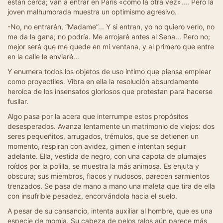
están cerca; van a entrar en París «como la otra vez».... Pero la
joven malhumorada muestra un optimismo agresivo.
-No, no entrarán, “Madame”... Y si entran, yo no quiero verlo, no
me da la gana; no podría. Me arrojaré antes al Sena... Pero no;
mejor será que me quede en mi ventana, y al primero que entre
en la calle le enviaré...
Y enumera todos los objetos de uso íntimo que piensa emplear
como proyectiles. Vibra en ella la resolución absurdamente
heroica de los insensatos gloriosos que protestan para hacerse
fusilar.
Algo pasa por la acera que interrumpe estos propósitos
desesperados. Avanza lentamente un matrimonio de viejos: dos
seres pequeñitos, arrugados, trémulos, que se detienen un
momento, respiran con avidez, gimen e intentan seguir
adelante. Ella, vestida de negro, con una capota de plumajes
roídos por la polilla, se muestra la más animosa. Es enjuta y
obscura; sus miembros, flacos y nudosos, parecen sarmientos
trenzados. Se pasa de mano a mano una maleta que tira de ella
con insufrible pesadez, encorvándola hacia el suelo.
A pesar de su cansancio, intenta auxiliar al hombre, que es una
especie de momia. Su cabeza de pelos ralos aún parece más