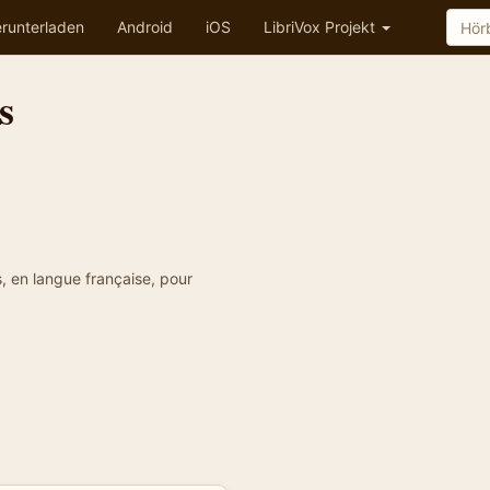
runterladen
Android
iOS
LibriVox Projekt
s
 en langue française, pour