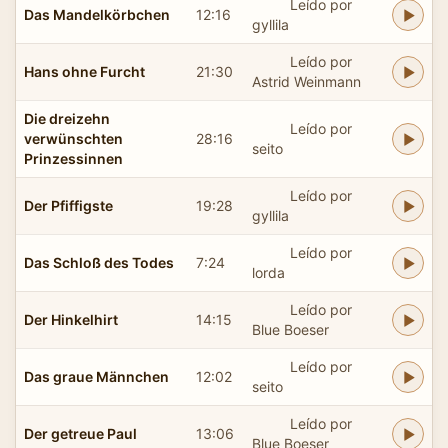
Leído por
Das Mandelkörbchen
12:16
gyllila
Leído por
Hans ohne Furcht
21:30
Astrid Weinmann
Die dreizehn
Leído por
verwünschten
28:16
seito
Prinzessinnen
Leído por
Der Pfiffigste
19:28
gyllila
Leído por
Das Schloß des Todes
7:24
lorda
Leído por
Der Hinkelhirt
14:15
Blue Boeser
Leído por
Das graue Männchen
12:02
seito
Leído por
Der getreue Paul
13:06
Blue Boeser