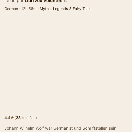
Leído por
LibriVox Volunteers
German · 12h 58m ·
Myths
,
Legends & Fairy Tales
★
4.4
(
28
reseñas)
Johann Wilhelm Wolf war Germanist und Schriftsteller, sein