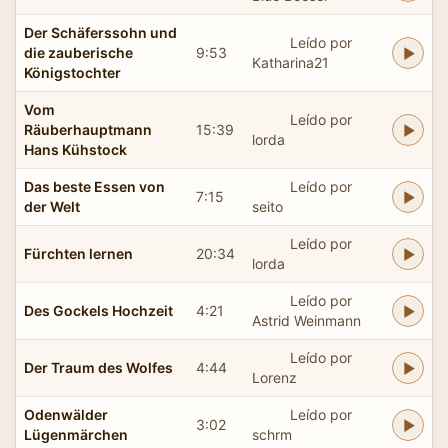
Der Schäferssohn und
Leído por
die zauberische
9:53
Katharina21
Königstochter
Vom
Leído por
Räuberhauptmann
15:39
lorda
Hans Kühstock
Das beste Essen von
Leído por
7:15
der Welt
seito
Leído por
Fürchten lernen
20:34
lorda
Leído por
Des Gockels Hochzeit
4:21
Astrid Weinmann
Leído por
Der Traum des Wolfes
4:44
Lorenz
Odenwälder
Leído por
3:02
Lügenmärchen
schrm