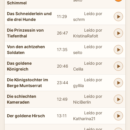
Schimmel
Das Schneiderlein und
Leído por
11:29
die drei Hunde
schrm
Die Prinzessin von
Leído por
26:47
Tiefenthal
KristinaRafolt
Von den achtzehen
Leído por
17:35
Soldaten
seito
Das goldene
Leído por
20:46
Königreich
Celila
Die Königstochter im
Leído por
23:44
Berge Muntserrat
gyllila
Die schlechten
Leído por
12:49
Kameraden
NiciBerlin
Leído por
Der goldene Hirsch
13:11
Katharina21
Leído por