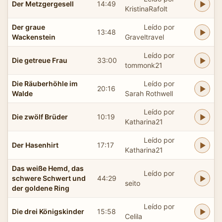
Der Metzgergesell
14:49
KristinaRafolt
Der graue
Leído por
13:48
Wackenstein
Graveltravel
Leído por
Die getreue Frau
33:00
tommonk21
Die Räuberhöhle im
Leído por
20:16
Walde
Sarah Rothwell
Leído por
Die zwölf Brüder
10:19
Katharina21
Leído por
Der Hasenhirt
17:17
Katharina21
Das weiße Hemd, das
Leído por
schwere Schwert und
44:29
seito
der goldene Ring
Leído por
Die drei Königskinder
15:58
Celila