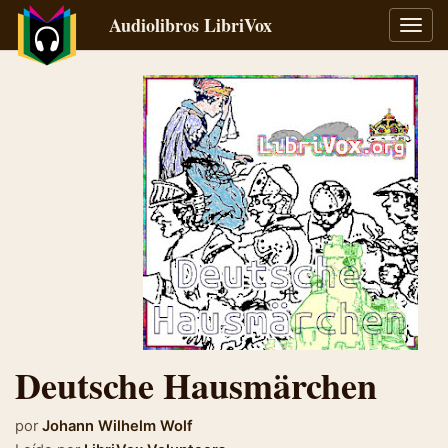
Audiolibros LibriVox
Alter
naveg
Deutsche Hausmärchen
por
Johann Wilhelm Wolf