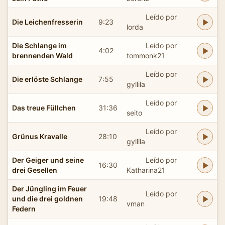
Leído por
Die Leichenfresserin
9:23
lorda
Die Schlange im
Leído por
4:02
brennenden Wald
tommonk21
Leído por
Die erlöste Schlange
7:55
gyllila
Leído por
Das treue Füllchen
31:36
seito
Leído por
Grünus Kravalle
28:10
gyllila
Der Geiger und seine
Leído por
16:30
drei Gesellen
Katharina21
Der Jüngling im Feuer
Leído por
und die drei goldnen
19:48
vman
Federn