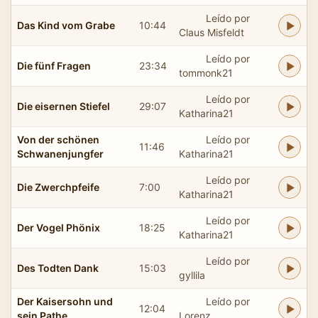
Leído por
Das Kind vom Grabe
10:44
Claus Misfeldt
Leído por
Die fünf Fragen
23:34
tommonk21
Leído por
Die eisernen Stiefel
29:07
Katharina21
Von der schönen
Leído por
11:46
Schwanenjungfer
Katharina21
Leído por
Die Zwerchpfeife
7:00
Katharina21
Leído por
Der Vogel Phönix
18:25
Katharina21
Leído por
Des Todten Dank
15:03
gyllila
Der Kaisersohn und
Leído por
12:04
sein Pathe
Lorenz