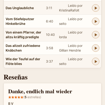
Leído por
Das Unglaubliche
3:11
KristinaRafolt
Vom Stiefelputzer
Leído por
6:40
Hinkelbrühe
seito
Von einem Pfarrer, der
Leído por
10:40
allzu kräftig predigte
lorda
Das allzeit zufriedene
Leído por
3:58
Knäbchen
Gillian Hendrie
Wie der Teufel auf der
Leído por
3:37
Flöte blies
seito
Reseñas
Danke, endlich mal wieder
(
5
estrellas)
B V