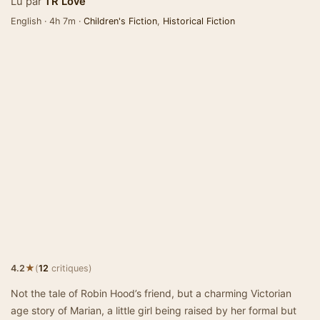
Lu par
TR Love
English · 4h 7m ·
Children's Fiction
,
Historical Fiction
★
4.2
(
12
critiques)
Not the tale of Robin Hood’s friend, but a charming Victorian
age story of Marian, a little girl being raised by her formal but