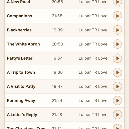
A New Road
20:56
Lu par TR Love
Companions
21:55
Lu par TR Love
Blackberries
19:39
Lu par TR Love
The White Apron
20:58
Lu par TR Love
Patty's Letter
19:54
Lu par TR Love
A Trip to Town
19:36
Lu par TR Love
A Visit to Patty
19:47
Lu par TR Love
Running Away
21:24
Lu par TR Love
A Letter's Reply
21:28
Lu par TR Love
The Christmas Tree
21:31
Lu par TR Love