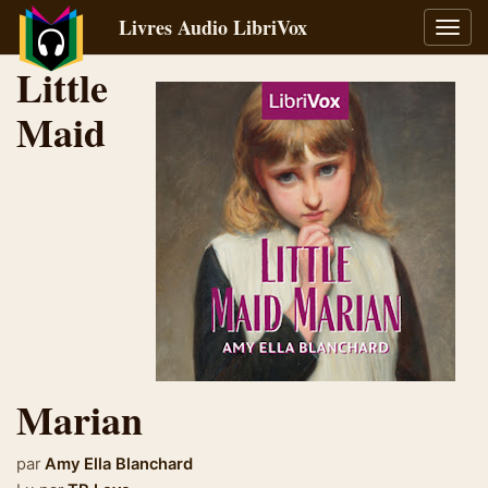
Livres Audio LibriVox
Bascu
la
Little
navig
Maid
Marian
par
Amy Ella Blanchard