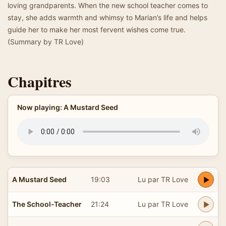
loving grandparents. When the new school teacher comes to
stay, she adds warmth and whimsy to Marian’s life and helps
guide her to make her most fervent wishes come true.
(Summary by TR Love)
Chapitres
Now playing: A Mustard Seed
A Mustard Seed
19:03
Lu par TR Love
The School-Teacher
21:24
Lu par TR Love