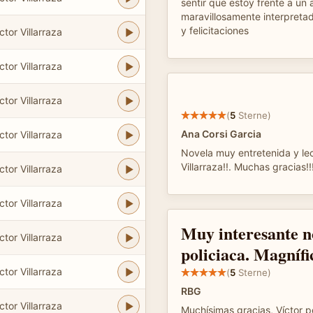
sentir que estoy frente a un 
maravillosamente interpreta
y felicitaciones
tor Villarraza
tor Villarraza
tor Villarraza
(
5
Sterne)
Ana Corsi Garcia
tor Villarraza
Novela muy entretenida y le
Villarraza!!. Muchas gracias!!!
tor Villarraza
tor Villarraza
Muy interesante n
tor Villarraza
policiaca. Magnífic
tor Villarraza
(
5
Sterne)
RBG
tor Villarraza
Muchísimas gracias, Víctor po