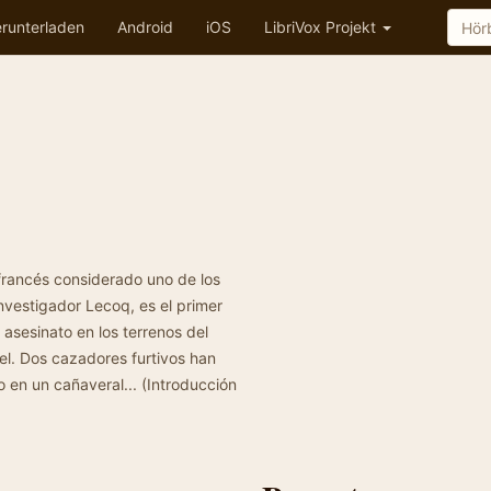
runterladen
Android
iOS
LibriVox Projekt
francés considerado uno de los
investigador Lecoq, es el primer
n asesinato en los terrenos del
rel. Dos cazadores furtivos han
en un cañaveral... (Introducción