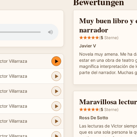
Bewertungen
Muy buen libro y 
narrador
(
5
Sterne)
Javier V
Novela muy amena. Me ha da
estar en una obra de teatro g
tor Villarraza
magnífica interpretación de 
parte del narrador. Muchas g
tor Villarraza
tor Villarraza
Maravillosa lectu
tor Villarraza
(
5
Sterne)
Ross De Sotto
tor Villarraza
Las lecturas de Victor siemp
que es una sola persona la 
tor Villarraza