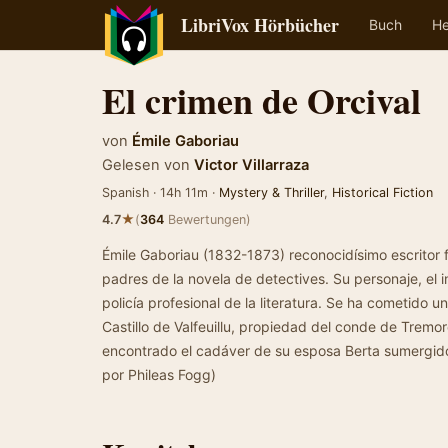
LibriVox Hörbücher
Buch
He
El crimen de Orcival
von
Émile Gaboriau
Gelesen von
Victor Villarraza
Spanish · 14h 11m ·
Mystery & Thriller
,
Historical Fiction
★
4.7
(
364
Bewertungen)
Émile Gaboriau (1832-1873) reconocidísimo escritor 
padres de la novela de detectives. Su personaje, el 
policía profesional de la literatura. Se ha cometido u
Castillo de Valfeuillu, propiedad del conde de Tremo
encontrado el cadáver de su esposa Berta sumergido 
por Phileas Fogg)