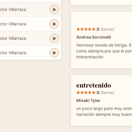
tor Villarraza
tor Villarraza
(
5
Sterne)
Andrea Sorcinelli
tor Villarraza
Hermosa novela de intriga. Ex
como siempre.pre que le po
tor Villarraza
interpretación.
entretenido
(
5
Sterne)
Misaki Tyler
un poco largo pero muy entre
narración siempre muy buen