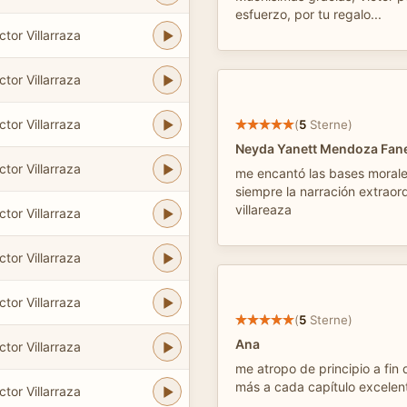
esfuerzo, por tu regalo...
tor Villarraza
tor Villarraza
tor Villarraza
(
5
Sterne)
Neyda Yanett Mendoza Fane
tor Villarraza
me encantó las bases morale
siempre la narración extraord
villareaza
tor Villarraza
tor Villarraza
tor Villarraza
(
5
Sterne)
Ana
tor Villarraza
me atropo de principio a fin
más a cada capítulo excelen
tor Villarraza