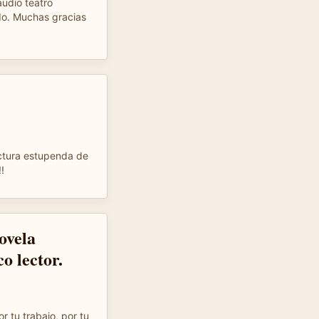
audio teatro
do. Muchas gracias
ctura estupenda de
!
ovela
o lector.
r tu trabajo, por tu