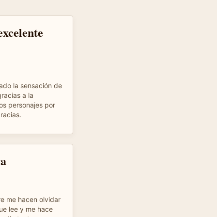
excelente
do la sensación de
racias a la
los personajes por
racias.
ra
re me hacen olvidar
que lee y me hace