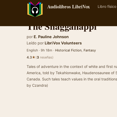
Audiolibros LibriVox
Libro físico
The Shagganappi
por
E. Pauline Johnson
Leído por
LibriVox Volunteers
English · 9h 18m ·
Historical Fiction
,
Fantasy
★
4.3
(
3
reseñas)
Tales of adventure in the context of white and first n
America, told by Tekahionwake, Haudenosaunee of Si
Canada. Such tales teach values in the oral traditio
by Czandra)