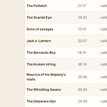
The Potlatch
21:17
Leí
The Scarlet Eye
24:23
Leíd
Sons of savages
10:27
Leí
Jack o' Lantern
22:27
Leí
The Barnardo Boy
18:31
Leíd
The broken string
26:14
Leíd
Maurice of his Majesty's
25:29
Leíd
mails
The Whistling Swans
20:43
Leí
The Delaware Idol
24:09
Leíd