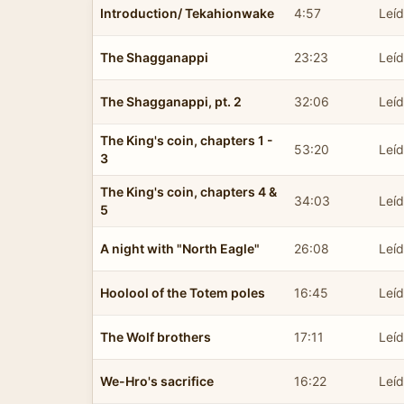
Introduction/ Tekahionwake
4:57
Leí
The Shagganappi
23:23
Leí
The Shagganappi, pt. 2
32:06
Leí
The King's coin, chapters 1 -
53:20
Leí
3
The King's coin, chapters 4 &
34:03
Leí
5
A night with "North Eagle"
26:08
Leíd
Hoolool of the Totem poles
16:45
Leíd
The Wolf brothers
17:11
Leíd
We-Hro's sacrifice
16:22
Leíd