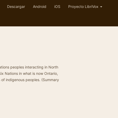
Descargar
Android
iOS
Proyecto LibriVox
ations peoples interacting in North
x Nations in what is now Ontario,
ns of indigenous peoples. (Summary