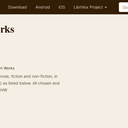
Download
Android
iOS
LibriVox Project
orks
rt Works
rose, fiction and non-fiction, in
) as listed below. All chosen and
ddHW