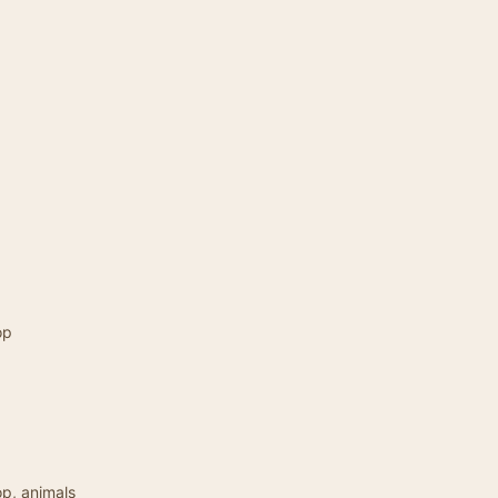
op
op, animals