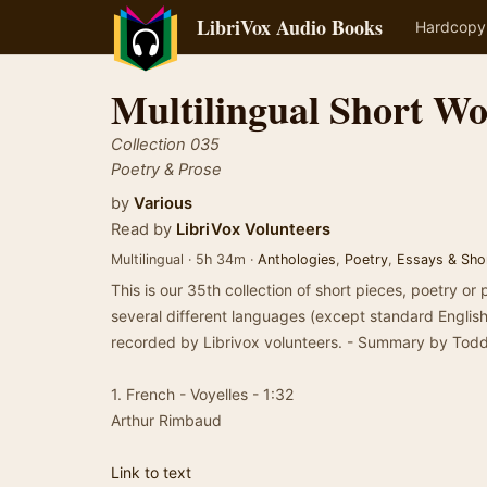
LibriVox Audio Books
Hardcopy
Multilingual Short W
Collection 035
Poetry & Prose
by
Various
Read by
LibriVox Volunteers
Multilingual · 5h 34m ·
Anthologies
,
Poetry
,
Essays & Sho
This is our 35th collection of short pieces, poetry or p
several different languages (except standard English
recorded by Librivox volunteers. - Summary by To
1. French - Voyelles - 1:32
Arthur Rimbaud
Link to text