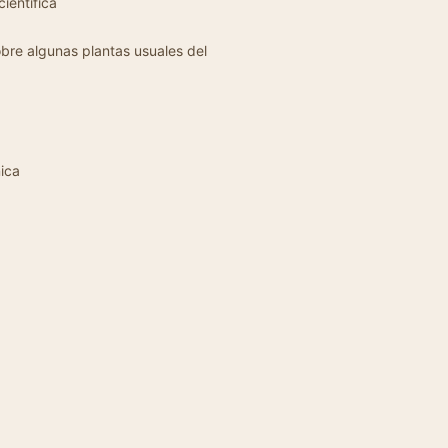
científica
obre algunas plantas usuales del
nica