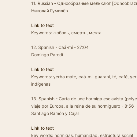
11. Russian - Однообразные мелькают [Odnoobrazny
Николай Гумилёв
Link to text
Keywords: любовь, смерть, мечта
12. Spanish - Caá-mí - 27:04
Domingo Parodi
Link to text
Keywords: yerba mate, caá-mí, guaraní, té, café, ye
indígenas
13. Spanish - Carta de une hormiga esclavista (polye
viaje por Europa, a la reina de su hormiguero - 8:56
Santiago Ramón y Cajal
Link to text
key words: hormigas, humanidad, estructura social