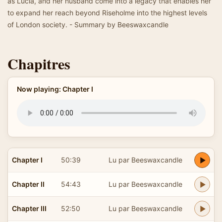
as Lucia, and her husband come into a legacy that enables her
to expand her reach beyond Riseholme into the highest levels
of London society. - Summary by Beeswaxcandle
Chapitres
Now playing: Chapter I
Chapter I
50:39
Lu par Beeswaxcandle
Chapter II
54:43
Lu par Beeswaxcandle
Chapter III
52:50
Lu par Beeswaxcandle