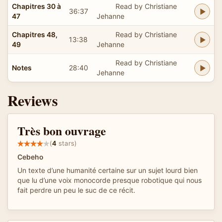
Chapitres 30 à
Read by Christiane
36:37
47
Jehanne
Chapitres 48,
Read by Christiane
13:38
49
Jehanne
Read by Christiane
Notes
28:40
Jehanne
Reviews
Très bon ouvrage
(
4
stars)
Cebeho
Un texte d’une humanité certaine sur un sujet lourd bien
que lu d’une voix monocorde presque robotique qui nous
fait perdre un peu le suc de ce récit.