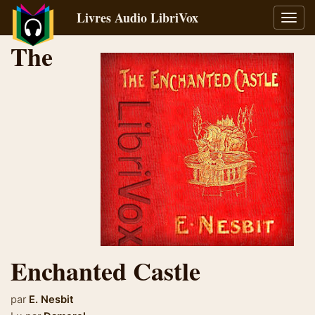
Livres Audio LibriVox
Bascu
la
The
navig
Enchanted Castle
par
E. Nesbit