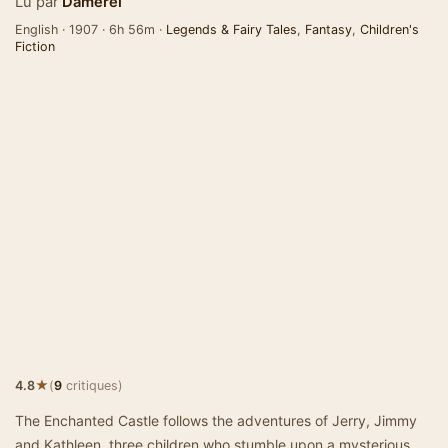
Lu par
Damerel
English · 1907 · 6h 56m ·
Legends & Fairy Tales
,
Fantasy
,
Children's
Fiction
★
4.8
(
9
critiques)
The Enchanted Castle follows the adventures of Jerry, Jimmy
and Kathleen, three children who stumble upon a mysterious