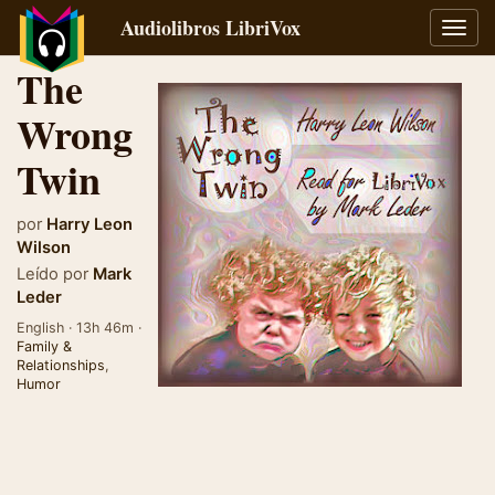
Audiolibros LibriVox
Alter
naveg
The
Wrong
Twin
por
Harry Leon
Wilson
Leído por
Mark
Leder
English · 13h 46m ·
Family &
Relationships
,
Humor