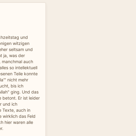
chzeitstag und
enigen witzigen
 eher seltsam und
t ja, was der
k, manchmal auch
lles so intellektuell
esenen Teile konnte
la'" nicht mehr
cht, bis ich
llah" ging. Und das
 betont. Er ist leider
r und ich
 Texte, auch in
 wirklich das Feld
h hier waren alle
r.