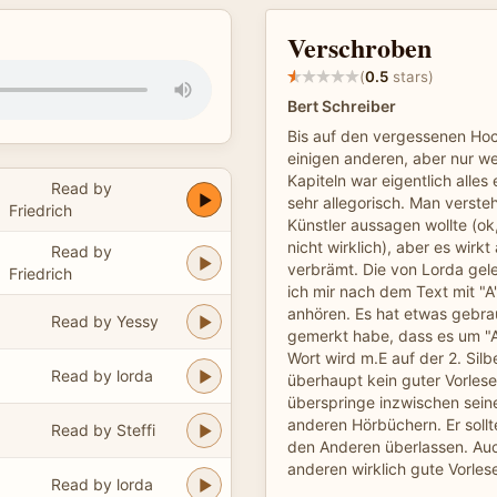
Verschroben
(
0.5
stars)
Bert Schreiber
Bis auf den vergessenen Ho
einigen anderen, aber nur w
Kapiteln war eigentlich alles
Read by
sehr allegorisch. Man versteh
Friedrich
Künstler aussagen wollte (o
nicht wirklich), aber es wirkt a
Read by
verbrämt. Die von Lorda gel
Friedrich
ich mir nach dem Text mit "A'
anhören. Es hat etwas gebrau
Read by Yessy
gemerkt habe, dass es um "A
Wort wird m.E auf der 2. Silbe
Read by lorda
überhaupt kein guter Vorlese
überspringe inzwischen seine
anderen Hörbüchern. Er sollte
Read by Steffi
den Anderen überlassen. Auc
anderen wirklich gute Vorlese
Read by lorda