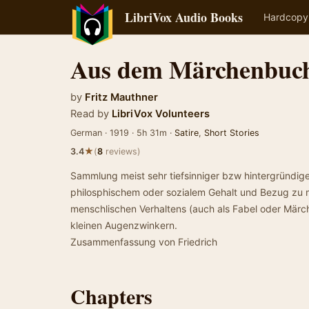
LibriVox Audio Books
Hardcopy
Aus dem Märchenbuch
by
Fritz Mauthner
Read by
LibriVox Volunteers
German · 1919 · 5h 31m ·
Satire
,
Short Stories
★
3.4
(
8
reviews)
Sammlung meist sehr tiefsinniger bzw hintergründige
philosphischem oder sozialem Gehalt und Bezug zu
menschlischen Verhaltens (auch als Fabel oder Märch
kleinen Augenzwinkern.
Zusammenfassung von Friedrich
Chapters