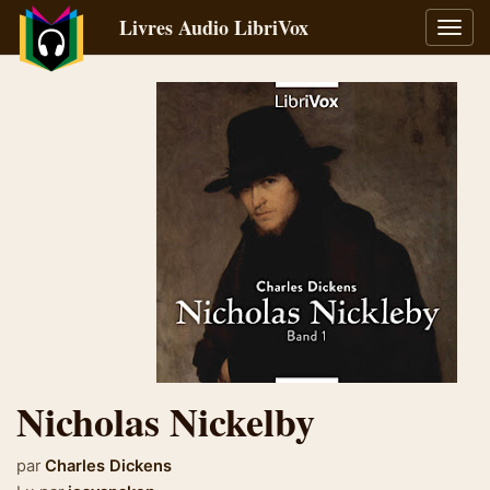
Livres Audio LibriVox
Bascu
la
navig
Nicholas Nickelby
par
Charles Dickens