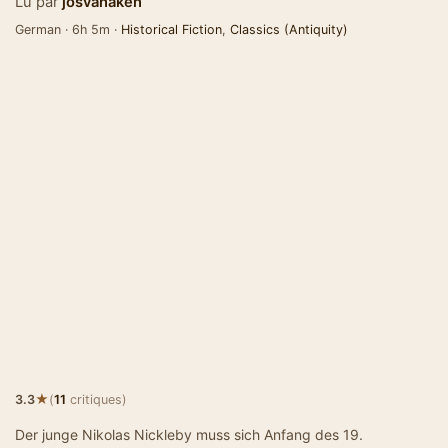
Lu par
josvanaken
German · 6h 5m ·
Historical Fiction
,
Classics (Antiquity)
★
3.3
(
11
critiques)
Der junge Nikolas Nickleby muss sich Anfang des 19.