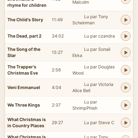
Malcolm
rhyme for children
Lu par Tony
The Child's Story
11:49
Scheinman
The Dead, part 2
34:02
Lu par czandra
The Song of the
Lu par Sonali
15:27
Star
Ekka
The Trapper's
Lu par Douglas
2:56
Christmas Eve
Wood
Lu par Victoria
Veni Emmanuel
4:04
Alice Bell
Lu par
We Three Kings
2:37
ShrimpPhish
What Christmas is
29:27
Lu par Steve C
in Country Places
What Christmas Is
Lu par Tony