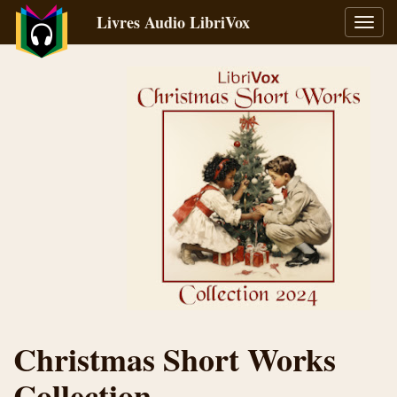
Livres Audio LibriVox
Bascu
la
navig
Christmas Short Works
Collection