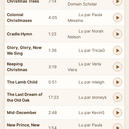
Christmas Trees
7:14
Domain Scholar
Colonial
Lu par Paula
4:05
Christmases
Messina
Lu par Norah
Cradle Hymn
1:23
Nelson
Glory, Glory, Now
1:36
Lu par TriciaG
We Sing
Keeping
Lu par Verla
3:19
Christmas
Viera
The Lamb Child
0:51
Lu par mleigh
The Last Dream of
17:23
Lu par stoneyk
the Old Oak
Mid-December
2:48
Lu par KevinS
New Prince, New
Lu par Paula
1:54