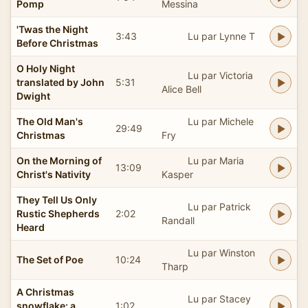
Pomp
Messina
'Twas the Night
3:43
Lu par Lynne T
Before Christmas
O Holy Night
Lu par Victoria
translated by John
5:31
Alice Bell
Dwight
The Old Man's
Lu par Michele
29:49
Christmas
Fry
On the Morning of
Lu par Maria
13:09
Christ's Nativity
Kasper
They Tell Us Only
Lu par Patrick
Rustic Shepherds
2:02
Randall
Heard
Lu par Winston
The Set of Poe
10:24
Tharp
A Christmas
Lu par Stacey
snowflake: a
1:02