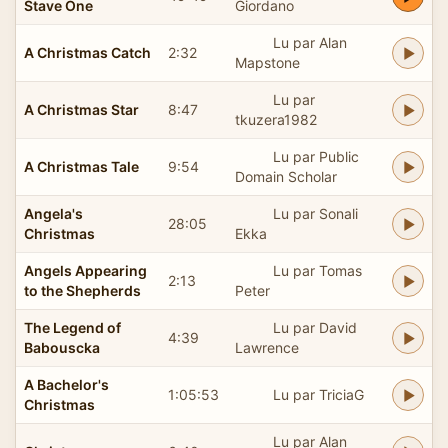
Stave One
Giordano
Lu par Alan
A Christmas Catch
2:32
Mapstone
Lu par
A Christmas Star
8:47
tkuzera1982
Lu par Public
A Christmas Tale
9:54
Domain Scholar
Angela's
Lu par Sonali
28:05
Christmas
Ekka
Angels Appearing
Lu par Tomas
2:13
to the Shepherds
Peter
The Legend of
Lu par David
4:39
Babouscka
Lawrence
A Bachelor's
1:05:53
Lu par TriciaG
Christmas
Lu par Alan