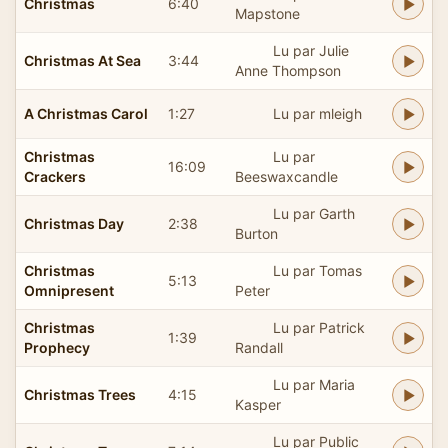
Christmas
6:40
Mapstone
Lu par Julie
Christmas At Sea
3:44
Anne Thompson
A Christmas Carol
1:27
Lu par mleigh
Christmas
Lu par
16:09
Crackers
Beeswaxcandle
Lu par Garth
Christmas Day
2:38
Burton
Christmas
Lu par Tomas
5:13
Omnipresent
Peter
Christmas
Lu par Patrick
1:39
Prophecy
Randall
Lu par Maria
Christmas Trees
4:15
Kasper
Lu par Public