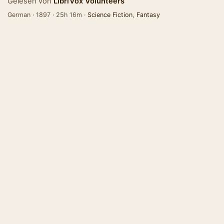
Gelesen von
LibriVox Volunteers
German · 1897 · 25h 16m ·
Science Fiction
,
Fantasy