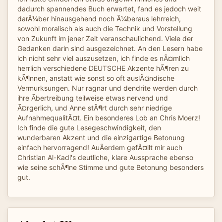
dadurch spannendes Buch erwartet, fand es jedoch weit
darÃ¼ber hinausgehend noch Ã¼beraus lehrreich,
sowohl moralisch als auch die Technik und Vorstellung
von Zukunft im jener Zeit veranschaulichend. Viele der
Gedanken darin sind ausgezeichnet. An den Lesern habe
ich nicht sehr viel auszusetzen, ich finde es nÃ¤mlich
herrlich verschiedene DEUTSCHE Akzente hÃ¶ren zu
kÃ¶nnen, anstatt wie sonst so oft auslÃ¤ndische
Vermurksungen. Nur ragnar und dendrite werden durch
ihre Ãbertreibung teilweise etwas nervend und
Ã¤rgerlich, und Anne stÃ¶rt durch sehr niedrige
AufnahmequalitÃ¤t. Ein besonderes Lob an Chris Moerz!
Ich finde die gute Lesegeschwindigkeit, den
wunderbaren Akzent und die einzigartige Betonung
einfach hervorragend! AuÃerdem gefÃ¤llt mir auch
Christian Al-Kadi's deutliche, klare Aussprache ebenso
wie seine schÃ¶ne Stimme und gute Betonung besonders
gut.