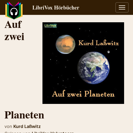
LibriVox Hörbücher
Navig
umsch
Auf
zwei
Planeten
von
Kurd Laßwitz