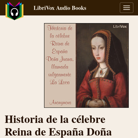
LibriVox Audio Books
Toggl
navig
Historia de la célebre
Reina de España Doña